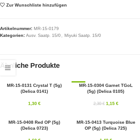
Zur Wunschliste hinzufügen
Artikelnummer:
MR-15-0179
Kategorien:
Ausv. Saatp. 15/0
,
Miyuki Saatp. 15/0
Ähnliche Produkte
15/0
MR-15-0131 Crystal T (5g)
-50%
MR-15-0304 Garnet TGoL
(Delica 0141)
(5g) (Delica 0105)
MIYUKI
15/0
MIYUKI
1,30
€
1,15
€
2,30
€
15/0
MR-15-0408 Red OP (5g)
15/0
MR-15-0413 Turquoise Blue
(Delica 0723)
OP (5g) (Delica 725)
MIYUKI
MIYUKI