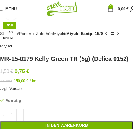
0
MENU
0,00
€
Click to enlarge
-50%
15/0
Startseite
Perlen + Zubehör
Miyuki
Miyuki Saatp. 15/0
MIYUKI
Miyuki
MR-15-0179 Kelly Green TR (5g) (Delica 0152)
0,75
€
1,50
€
150,00
€
/
kg
300,00
€
zzgl.
Versand
Vorrätig
IN DEN WARENKORB