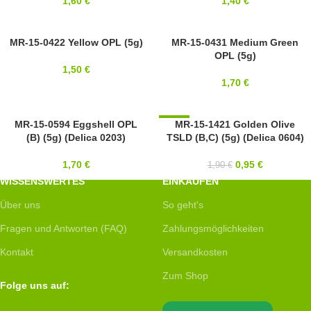
1,60
€
1,40
€
15/0
MR-15-0422 Yellow OPL (5g)
15/0
MR-15-0431 Medium Green
OPL (5g)
MIYUKI
MIYUKI
1,50
€
1,70
€
15/0
MR-15-0594 Eggshell OPL
-50%
MR-15-1421 Golden Olive
(B) (5g) (Delica 0203)
TSLD (B,C) (5g) (Delica 0604)
MIYUKI
15/0
MIYUKI
1,70
€
0,95
€
1,90
€
WISSENSWERTES
EINKAUFEN
Über uns
So geht's
Fragen und Antworten (FAQ)
Zahlungsmöglichkeiten
Kontakt
Versandkosten
Zum Shop
Folge uns auf: