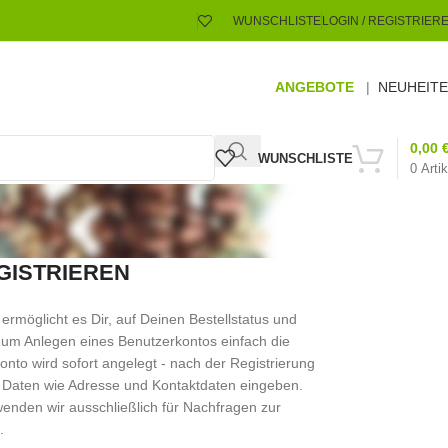
WUNSCHLISTE
LOGIN / REGISTRIER
ANGEBOTE
|
NEUHEIT
0,00
WUNSCHLISTE
0
Artik
GISTRIEREN
rmöglicht es Dir, auf Deinen Bestellstatus und
 Zum Anlegen eines Benutzerkontos einfach die
Konto wird sofort angelegt - nach der Registrierung
 Daten wie Adresse und Kontaktdaten eingeben.
den wir ausschließlich für Nachfragen zur
.