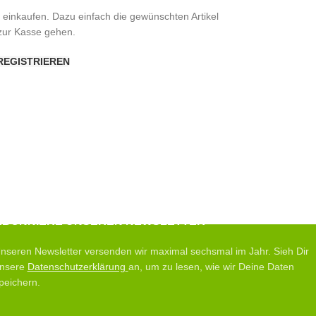
inkaufen. Dazu einfach die gewünschten Artikel
zur Kasse gehen.
REGISTRIEREN
ABONNIERE UNSEREN NEWSLETTER
nseren Newsletter versenden wir maximal sechsmal im Jahr. Sieh Dir
nsere
Datenschutzerklärung
an, um zu lesen, wie wir Deine Daten
peichern.