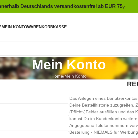
nnerhalb Deutschlands versandkostenfrei ab EUR 75,-
P
MEIN KONTO
WARENKORB
KASSE
Mein Konto
Home
Mein Konto
RE
Das Anlegen eines Benutzerkontos e
Deine Bestellhistorie zuzugreifen.
(Pflicht-)Felder ausfüllen und das 
kannst Du im Kundenkonto weitere
Angegebene Telefonnummern verwen
Bestellung - NIEMALS für Werbung