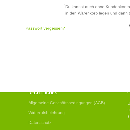
Du kannst auch ohne Kundenkonto e
in den Warenkorb legen und dann 
Passwort vergessen?
RECHTLICHES
Allgemeine Geschäftsbedingungen (AGB)
U
u
Widerrufsbelehrung
s
Datenschutz