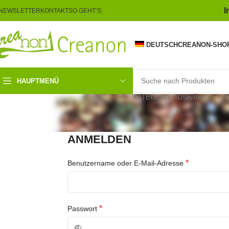
I
NEWSLETTER
KONTAKT
SO GEHT’S
DEUTSCH
CREANON-SHO
HAUPTMENÜ
KATEGORIE AUSWÄHLEN
ANMELDEN
*
Benutzername oder E-Mail-Adresse
*
Passwort