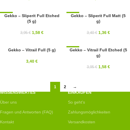
-60%
Gekko – Sliperit Full Etched
-60%
Gekko – Sliperit Full Matt (5
(5 g)
g)
3X5MM
3X5MM
1,58
€
1,36
€
3,95
€
3,40
€
3X5MM
Gekko – Vitrail Full (5 g)
-60%
Gekko – Vitrail Full Etched (5
g)
3X5MM
3,40
€
1,58
€
3,95
€
1
2
→
WISSENSWERTES
EINKAUFEN
Über uns
So geht's
Fragen und Antworten (FAQ)
Zahlungsmöglichkeiten
Kontakt
Versandkosten