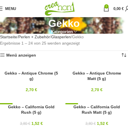
0
MENU
0,00
€
Gekko
Kategorien
Startseite
Perlen + Zubehör
Glasperlen
Gekko
Ergebnisse 1 – 24 von 25 werden angezeigt
Menü anzeigen
3X5MM
Gekko – Antique Chrome (5
3X5MM
Gekko – Antique Chrome
g)
Matt (5 g)
2,70
€
2,70
€
-60%
Gekko – California Gold
-60%
Gekko – California Gold
Rush (5 g)
Rush Matt (5 g)
3X5MM
3X5MM
1,52
€
1,52
€
3,80
€
3,80
€