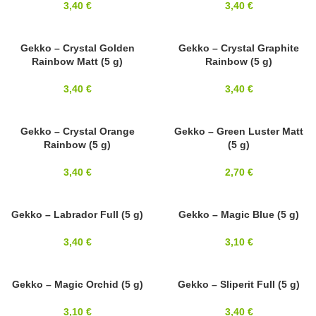
3,40
€
3,40
€
3X5MM
Gekko – Crystal Golden
3X5MM
Gekko – Crystal Graphite
Rainbow Matt (5 g)
Rainbow (5 g)
3,40
€
3,40
€
3X5MM
Gekko – Crystal Orange
3X5MM
Gekko – Green Luster Matt
Rainbow (5 g)
(5 g)
3,40
€
2,70
€
3X5MM
Gekko – Labrador Full (5 g)
3X5MM
Gekko – Magic Blue (5 g)
3,40
€
3,10
€
3X5MM
Gekko – Magic Orchid (5 g)
3X5MM
Gekko – Sliperit Full (5 g)
3,10
€
3,40
€