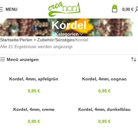
0
MENU
0,00
€
Kordel
Kategorien
Startseite
Perlen + Zubehör
Sonstiges
Kordel
Alle 21 Ergebnisse werden angezeigt
Menü anzeigen
4MM
Kordel, 4mm, apfelgrün
4MM
Kordel, 4mm, cognac
0,95
€
0,95
€
4MM
Kordel, 4mm, creme
4MM
Kordel, 4mm, dunkelblau
0,95
€
0,95
€