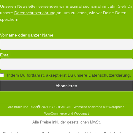
Unseren Newsletter versenden wir maximal sechsmal im Jahr. Sieh Dir
unsere
Datenschutzerklärung
an, um zu lesen, wie wir Deine Daten
speichern.
Vorname oder ganzer Name
Email
Indem Du fortfährst, akzeptierst Du unsere Datenschutzerklärung.
Alle Bilder und Texte
2021 BY CREANON - Webseite basierend auf Wordpress,
WooCommerce und Woodmart
Alle Preise inkl. der gesetzlichen MwSt.