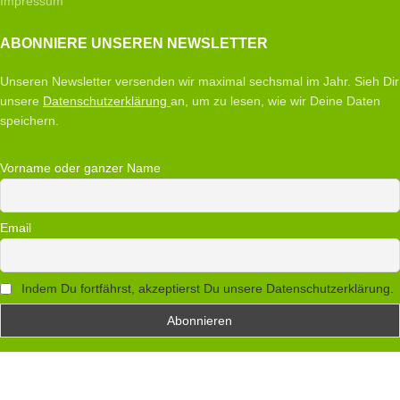
Impressum
ABONNIERE UNSEREN NEWSLETTER
Unseren Newsletter versenden wir maximal sechsmal im Jahr. Sieh Dir
unsere
Datenschutzerklärung
an, um zu lesen, wie wir Deine Daten
speichern.
Vorname oder ganzer Name
Email
Indem Du fortfährst, akzeptierst Du unsere Datenschutzerklärung.
Alle Bilder und Texte
2021 BY CREANON - Webseite basierend auf Wordpress,