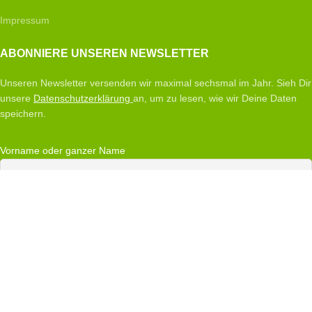
Impressum
ABONNIERE UNSEREN NEWSLETTER
Unseren Newsletter versenden wir maximal sechsmal im Jahr. Sieh Dir
unsere
Datenschutzerklärung
an, um zu lesen, wie wir Deine Daten
speichern.
Vorname oder ganzer Name
Email
Indem Du fortfährst, akzeptierst Du unsere Datenschutzerklärung.