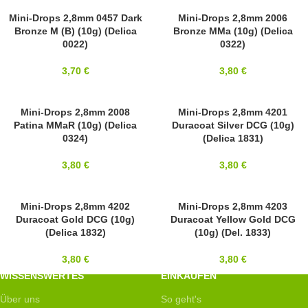
2,8MM
Mini-Drops 2,8mm 0457 Dark
2,8MM
Mini-Drops 2,8mm 2006
Bronze M (B) (10g) (Delica
Bronze MMa (10g) (Delica
MIYUKI
MIYUKI
0022)
0322)
3,70
€
3,80
€
2,8MM
Mini-Drops 2,8mm 2008
SOLD OUT
Mini-Drops 2,8mm 4201
Patina MMaR (10g) (Delica
Duracoat Silver DCG (10g)
MIYUKI
2,8MM
0324)
(Delica 1831)
MIYUKI
3,80
€
3,80
€
2,8MM
Mini-Drops 2,8mm 4202
2,8MM
Mini-Drops 2,8mm 4203
Duracoat Gold DCG (10g)
Duracoat Yellow Gold DCG
MIYUKI
MIYUKI
(Delica 1832)
(10g) (Del. 1833)
3,80
€
3,80
€
WISSENSWERTES
EINKAUFEN
Über uns
So geht's