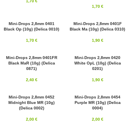
1,70
€
1,70
€
2,8MM
Mini-Drops 2,8mm 0401
SOLD OUT
Mini-Drops 2,8mm 0401F
Black Op (10g) (Delica 0010)
Black Ma (10g) (Delica 0310)
MIYUKI
2,8MM
MIYUKI
1,70
€
1,90
€
2,8MM
Mini-Drops 2,8mm 0401FR
2,8MM
Mini-Drops 2,8mm 0420
Black MaR (10g) (Delica
White OpL (10g) (Delica
MIYUKI
MIYUKI
0871)
0201)
2,40
€
1,90
€
2,8MM
Mini-Drops 2,8mm 0452
2,8MM
Mini-Drops 2,8mm 0454
Midnight Blue MR (10g)
Purple MR (10g) (Delica
MIYUKI
MIYUKI
(Delica 0002)
0004)
2,00
€
2,00
€