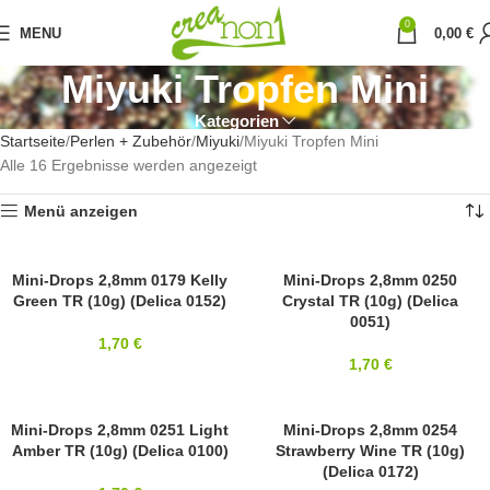
0
MENU
0,00
€
Miyuki Tropfen Mini
Kategorien
Startseite
Perlen + Zubehör
Miyuki
Miyuki Tropfen Mini
Alle 16 Ergebnisse werden angezeigt
Menü anzeigen
2,8MM
Mini-Drops 2,8mm 0179 Kelly
2,8MM
Mini-Drops 2,8mm 0250
Green TR (10g) (Delica 0152)
Crystal TR (10g) (Delica
MIYUKI
MIYUKI
0051)
1,70
€
1,70
€
2,8MM
Mini-Drops 2,8mm 0251 Light
2,8MM
Mini-Drops 2,8mm 0254
Amber TR (10g) (Delica 0100)
Strawberry Wine TR (10g)
MIYUKI
MIYUKI
(Delica 0172)