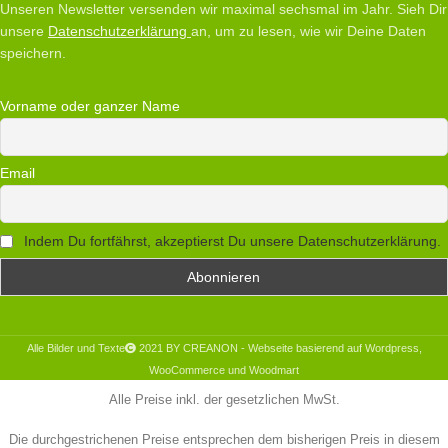
Unseren Newsletter versenden wir maximal sechsmal im Jahr. Sieh Dir
unsere
Datenschutzerklärung
an, um zu lesen, wie wir Deine Daten
speichern.
Vorname oder ganzer Name
Email
Indem Du fortfährst, akzeptierst Du unsere Datenschutzerklärung.
Alle Bilder und Texte
2021 BY CREANON - Webseite basierend auf Wordpress,
WooCommerce und Woodmart
Alle Preise inkl. der gesetzlichen MwSt.
Die durchgestrichenen Preise entsprechen dem bisherigen Preis in diesem