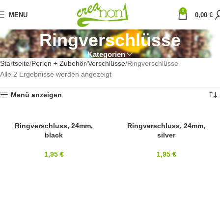
0
MENU
0,00
€
Ringverschlüsse
Kategorien
Startseite
Perlen + Zubehör
Verschlüsse
Ringverschlüsse
Alle 2 Ergebnisse werden angezeigt
Menü anzeigen
24MM
Ringverschluss, 24mm,
24MM
Ringverschluss, 24mm,
black
silver
1,95
€
1,95
€