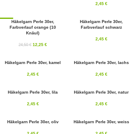
2,45
€
-50%
Häkelgarn Perle 30er,
30ER PERLE
Häkelgarn Perle 30er,
Farbverlauf orange (10
Farbverlauf schwarz
30ER PERLE
Knäul)
2,45
€
12,25
€
24,50
€
30ER PERLE
Häkelgarn Perle 30er, kamel
30ER PERLE
Häkelgarn Perle 30er, lachs
2,45
€
2,45
€
30ER PERLE
Häkelgarn Perle 30er, lila
30ER PERLE
Häkelgarn Perle 30er, natur
2,45
€
2,45
€
30ER PERLE
Häkelgarn Perle 30er, oliv
SOLD OUT
Häkelgarn Perle 30er, weiss
30ER PERLE
2,45
€
2,45
€