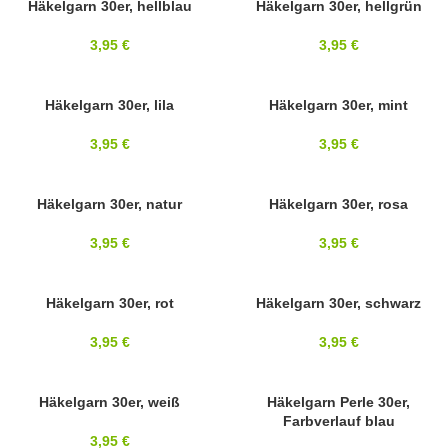
SOLD OUT
Häkelgarn 30er, hellblau
30ER
Häkelgarn 30er, hellgrün
30ER
3,95
€
3,95
€
30ER
Häkelgarn 30er, lila
30ER
Häkelgarn 30er, mint
3,95
€
3,95
€
SOLD OUT
Häkelgarn 30er, natur
30ER
Häkelgarn 30er, rosa
30ER
3,95
€
3,95
€
30ER
Häkelgarn 30er, rot
SOLD OUT
Häkelgarn 30er, schwarz
30ER
3,95
€
3,95
€
SOLD OUT
Häkelgarn 30er, weiß
30ER PERLE
Häkelgarn Perle 30er,
Farbverlauf blau
30ER
3,95
€