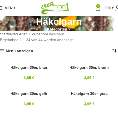
0
MENU
0,00
€
Häkelgarn
Kategorien
Startseite
Perlen + Zubehör
Häkelgarn
Ergebnisse 1 – 24 von 44 werden angezeigt
Menü anzeigen
30ER
Häkelgarn 30er, blau
30ER
Häkelgarn 30er, braun
3,95
€
3,95
€
30ER
Häkelgarn 30er, gelb
SOLD OUT
Häkelgarn 30er, grau
30ER
3,95
€
3,95
€