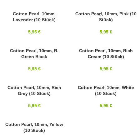
MIYUKI
Cotton Pearl, 10mm,
SOLD OUT
Cotton Pearl, 10mm, Pink (10
Lavender (10 Stück)
Stück)
10MM
MIYUKI
10MM
5,95
€
5,95
€
MIYUKI
Cotton Pearl, 10mm, R.
MIYUKI
Cotton Pearl, 10mm, Rich
Green Black
Cream (10 Stück)
10MM
10MM
5,95
€
5,95
€
SOLD OUT
Cotton Pearl, 10mm, Rich
SOLD OUT
Cotton Pearl, 10mm, White
Grey (10 Stück)
(10 Stück)
MIYUKI
MIYUKI
10MM
10MM
5,95
€
5,95
€
MIYUKI
Cotton Pearl, 10mm, Yellow
(10 Stück)
10MM