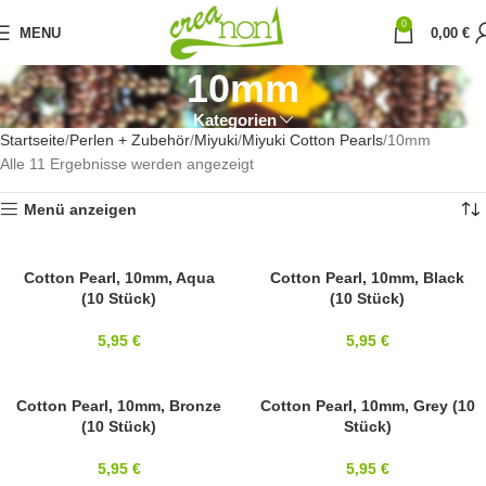
0
MENU
0,00
€
10mm
Kategorien
Startseite
Perlen + Zubehör
Miyuki
Miyuki Cotton Pearls
10mm
Alle 11 Ergebnisse werden angezeigt
Menü anzeigen
MIYUKI
Cotton Pearl, 10mm, Aqua
MIYUKI
Cotton Pearl, 10mm, Black
(10 Stück)
(10 Stück)
10MM
10MM
5,95
€
5,95
€
MIYUKI
Cotton Pearl, 10mm, Bronze
MIYUKI
Cotton Pearl, 10mm, Grey (10
(10 Stück)
Stück)
10MM
10MM
5,95
€
5,95
€