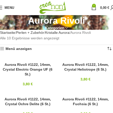
0
MENU
0,00
€
Aurora Rivoli
Kategorien
Startseite
Perlen + Zubehör
Kristalle Aurora
Aurora Rivoli
Alle 10 Ergebnisse werden angezeigt
Menü anzeigen
18MM
Aurora Rivoli #1122, 14mm,
SOLD OUT
Aurora Rivoli #1122, 14mm,
Crystal Electric Orange UF (6
Crystal Heliotrope (6 St.)
AURORA
18MM
St.)
AURORA
3,80
€
3,80
€
14MM
Aurora Rivoli #1122, 14mm,
14MM
Aurora Rivoli #1122, 14mm,
Crystal Ochre Delite (6 St.)
Fuchsia (6 St.)
AURORA
AURORA