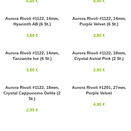
6,65
€
8,00
€
18MM
Aurora Rivoli #1122, 14mm,
18MM
Aurora Rivoli #1122, 14mm,
Hyacinth AB (6 St.)
Purple Velvet (6 St.)
AURORA
AURORA
3,80
€
3,80
€
18MM
Aurora Rivoli #1122, 14mm,
18MM
Aurora Rivoli #1122, 18mm,
Tanzanite Ice (6 St.)
Crystal Astral Pink (2 St.)
AURORA
AURORA
3,80
€
2,95
€
18MM
Aurora Rivoli #1122, 18mm,
SOLD OUT
Aurora Rivoli #1201, 27mm,
Crystal Cappuccino Delite (2
Purple Velvet
AURORA
27MM
St.)
AURORA
4,95
€
2,95
€