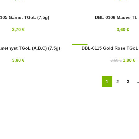
105 Garnet TGoL (7,5g)
8/0
DBL-0106 Mauve TL 
MIYUKI
3,70
€
3,60
€
methyst TGoL (A,B,C) (7,5g)
-50%
DBL-0115 Gold Rose TGoL (
8/0
3,60
€
1,80
€
3,60
€
MIYUKI
1
2
3