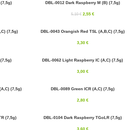
(7,5g)
-50%
DBL-0012 Dark Raspberry M (B) (7,5g)
8/0
2,55
€
5,10
€
MIYUKI
C) (7,5g)
8/0
DBL-0043 Orangish Red TSL (A,B,C) (7,5g)
MIYUKI
3,30
€
(7,5g)
8/0
DBL-0062 Light Raspberry IC (A,C) (7,5g)
MIYUKI
3,00
€
A,C) (7,5g)
8/0
DBL-0089 Green ICR (A,C) (7,5g)
MIYUKI
2,80
€
R (7,5g)
8/0
DBL-0104 Dark Raspberry TGoLR (7,5g)
MIYUKI
3,60
€