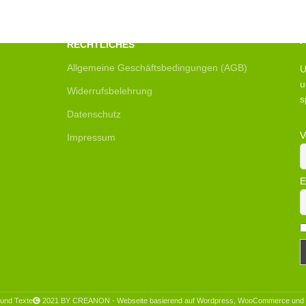
RECHTLICHES
Allgemeine Geschäftsbedingungen (AGB)
U
u
Widerrufsbelehrung
s
Datenschutz
V
Impressum
E
r und Texte
2021 BY CREANON - Webseite basierend auf Wordpress, WooCommerce und