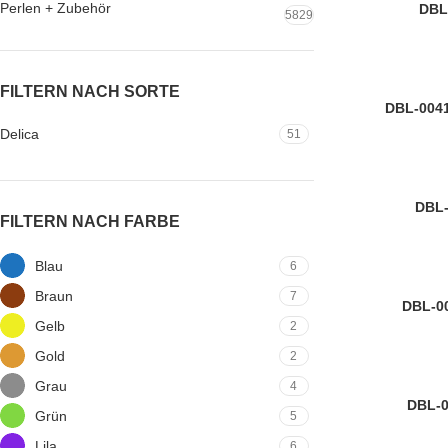
Perlen + Zubehör
8/0
DBL
5829
MIYUKI
FILTERN NACH SORTE
8/0
DBL-0041 
MIYUKI
Delica
51
8/0
DBL-
FILTERN NACH FARBE
MIYUKI
Blau
6
Braun
7
8/0
DBL-00
Gelb
2
MIYUKI
Gold
2
Grau
4
8/0
DBL-0
Grün
5
MIYUKI
Lila
6