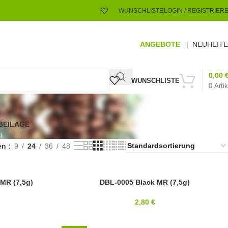
WUNSCHLISTE
LOGIN / REGISTRIER
ANGEBOTE
|
NEUHEIT
0,00
WUNSCHLISTE
0
Artik
BEILAGE
t
en
9
24
36
48
MR (7,5g)
8/0
DBL-0005 Black MR (7,5g)
MIYUKI
2,80
€