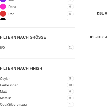
Rosa
6
8/0
DBL-0
Rot
5
MIYUKI
Schwarz
3
Silber
3
Transparent
3
8/0
DBL-0108 A
FILTERN NACH GRÖSSE
Weiss
5
MIYUKI
8/0
51
FILTERN NACH FINISH
Ceylon
5
Farbe innen
10
Matt
6
Metallic
9
Opal/Silbereinzug
1