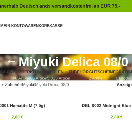
nnerhalb Deutschlands versandkostenfrei ab EUR 75,-
P
MEIN KONTO
WARENKORB
KASSE
Miyuki Delica 08/0
UNGEN
BÜCHER
KITS
PERLEN + ZUBEHÖR
GUTSCHEINE
GRATIS
46 Artikel
66 Artikel
5.829 Artikel
2 Artikel
1 Produc
n + Zubehör
Miyuki
Miyuki Delica 08/0
Anzeig
0001 Hematite M (7,5g)
8/0
DBL-0002 Midnight Blue 
MIYUKI
2,80
€
2,80
€