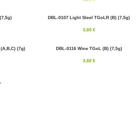
(7,5g)
8/0
DBL-0107 Light Steel TGoLR (B) (7,5g)
MIYUKI
3,60
€
A,B,C) (7g)
8/0
DBL-0116 Wine TGoL (B) (7,5g)
MIYUKI
3,60
€
→