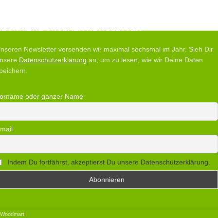
ABONNIERE UNSEREN NEWSLETTER
nseren Newsletter versenden wir maximal sechsmal im Jahr. Sieh Dir
nsere
Datenschutzerklärung
an, um zu lesen, wie wir Deine Daten
peichern.
orname oder ganzer Name
mail
Indem Du fortfährst, akzeptierst Du unsere Datenschutzerklärung.
 Woodmart