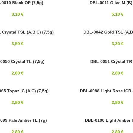
-0010 Black OP (7,5g)
8/0
DBL-0011 Olive M (B) 
MIYUKI
3,10
€
5,10
€
Crystal TSL (A,B,C) (7,5g)
8/0
DBL-0042 Gold TSL (A,B,
MIYUKI
3,50
€
3,30
€
0050 Crystal TL (7,5g)
8/0
DBL-0051 Crystal TR 
MIYUKI
2,80
€
2,80
€
65 Topaz IC (A,C) (7,5g)
8/0
DBL-0088 Light Rose ICR (
MIYUKI
2,80
€
2,80
€
099 Pale Amber TL (7g)
8/0
DBL-0100 Light Amber T
MIYUKI
2,80
€
2,80
€