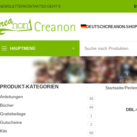
I
NEWSLETTER
KONTAKT
SO GEHT’S
DEUTSCH
CREANON-SHO
HAUPTMENÜ
KATEGORIE AUSWÄHLEN
ANLEIT
46 Artikel
PRODUKT-KATEGORIEN
Startseite
Perle
Anleitungen
46
Bücher
46
8/0
DBL-
Gratisbeilage
1
MIYUKI
Gutscheine
2
Kits
66