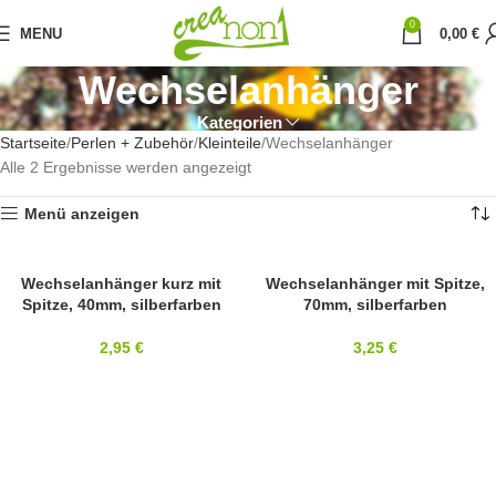
0
MENU
0,00
€
Wechselanhänger
Kategorien
Startseite
Perlen + Zubehör
Kleinteile
Wechselanhänger
Alle 2 Ergebnisse werden angezeigt
Menü anzeigen
40MM
Wechselanhänger kurz mit
70MM
Wechselanhänger mit Spitze,
Spitze, 40mm, silberfarben
70mm, silberfarben
2,95
€
3,25
€