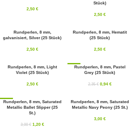
Stück)
2,50
€
2,50
€
8MM
Rundperlen, 8 mm,
8MM
Rundperlen, 8 mm, Hematit
galvanisiert, Silver (25 Stück)
(25 Stück)
2,50
€
2,50
€
8MM
Rundperlen, 8 mm, Light
-60%
Rundperlen, 8 mm, Pastel
Violet (25 Stück)
Grey (25 Stück)
SOLD OUT
8MM
2,50
€
0,94
€
2,35
€
-60%
Rundperlen, 8 mm, Saturated
8MM
Rundperlen, 8 mm, Saturated
Metallic Ballet Slipper (25
Metallic Navy Peony (25 St.)
8MM
St.)
3,00
€
1,20
€
3,00
€