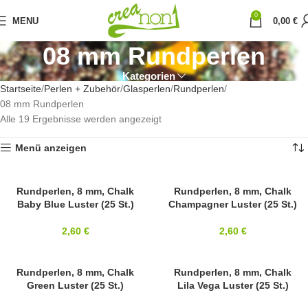
0
MENU
0,00
€
08 mm Rundperlen
Kategorien
Startseite
Perlen + Zubehör
Glasperlen
Rundperlen
08 mm Rundperlen
Alle 19 Ergebnisse werden angezeigt
Menü anzeigen
8MM
Rundperlen, 8 mm, Chalk
SOLD OUT
Rundperlen, 8 mm, Chalk
Baby Blue Luster (25 St.)
Champagner Luster (25 St.)
8MM
2,60
€
2,60
€
8MM
Rundperlen, 8 mm, Chalk
8MM
Rundperlen, 8 mm, Chalk
Green Luster (25 St.)
Lila Vega Luster (25 St.)