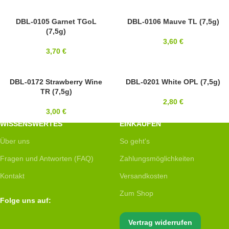
8/0
DBL-0105 Garnet TGoL
8/0
DBL-0106 Mauve TL (7,5g)
(7,5g)
MIYUKI
MIYUKI
3,60
€
3,70
€
8/0
DBL-0172 Strawberry Wine
8/0
DBL-0201 White OPL (7,5g)
TR (7,5g)
MIYUKI
MIYUKI
2,80
€
3,00
€
WISSENSWERTES
EINKAUFEN
Über uns
So geht's
Fragen und Antworten (FAQ)
Zahlungsmöglichkeiten
Kontakt
Versandkosten
Zum Shop
Folge uns auf:
Vertrag widerrufen