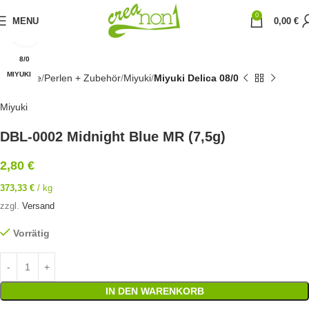
0
MENU
0,00
€
Click to enlarge
8/0
MIYUKI
Startseite
Perlen + Zubehör
Miyuki
Miyuki Delica 08/0
Miyuki
DBL-0002 Midnight Blue MR (7,5g)
2,80
€
373,33
€
/
kg
zzgl.
Versand
Vorrätig
IN DEN WARENKORB