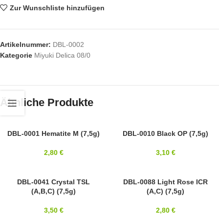
Zur Wunschliste hinzufügen
Artikelnummer:
DBL-0002
Kategorie
Miyuki Delica 08/0
Ähnliche Produkte
8/0
DBL-0001 Hematite M (7,5g)
8/0
DBL-0010 Black OP (7,5g)
MIYUKI
MIYUKI
2,80
€
3,10
€
8/0
DBL-0041 Crystal TSL
8/0
DBL-0088 Light Rose ICR
(A,B,C) (7,5g)
(A,C) (7,5g)
MIYUKI
MIYUKI
3,50
€
2,80
€