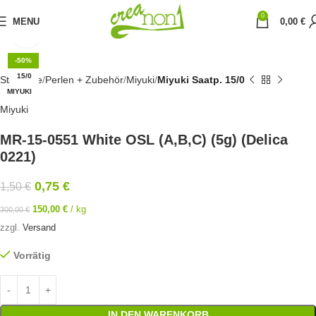
0
MENU
0,00
€
Click to enlarge
-50%
15/0
Startseite
Perlen + Zubehör
Miyuki
Miyuki Saatp. 15/0
MIYUKI
Miyuki
MR-15-0551 White OSL (A,B,C) (5g) (Delica
0221)
0,75
€
1,50
€
150,00
€
/
kg
300,00
€
zzgl.
Versand
Vorrätig
IN DEN WARENKORB