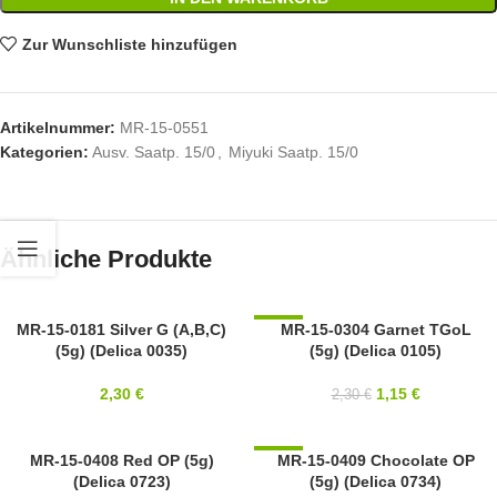
Zur Wunschliste hinzufügen
Artikelnummer:
MR-15-0551
Kategorien:
Ausv. Saatp. 15/0
,
Miyuki Saatp. 15/0
Ähnliche Produkte
15/0
MR-15-0181 Silver G (A,B,C)
-50%
MR-15-0304 Garnet TGoL
(5g) (Delica 0035)
(5g) (Delica 0105)
MIYUKI
15/0
MIYUKI
2,30
€
1,15
€
2,30
€
15/0
MR-15-0408 Red OP (5g)
-50%
MR-15-0409 Chocolate OP
(Delica 0723)
(5g) (Delica 0734)
MIYUKI
15/0