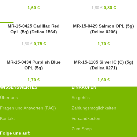
MIYUKI
1,60
€
0,80
€
1,60
€
-50%
MR-15-0425 Cadillac Red
15/0
MR-15-0429 Salmon OPL (5g)
OpL (5g) (Delica 1564)
(Delica 0206)
15/0
MIYUKI
MIYUKI
0,75
€
1,70
€
1,50
€
15/0
MR-15-0434 Purplish Blue
15/0
MR-15-1105 Silver IC (C) (5g)
OPL (5g)
(Delica 0271)
MIYUKI
MIYUKI
1,70
€
1,60
€
WISSENSWERTES
EINKAUFEN
Über uns
So geht's
Fragen und Antworten (FAQ)
Zahlungsmöglichkeiten
Kontakt
Versandkosten
Zum Shop
Folge uns auf: