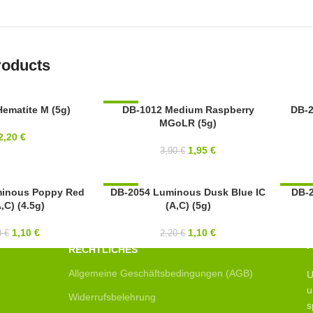
roducts
ematite M (5g)
-50%
DB-1012 Medium Raspberry
11/0
DB-2
MGoLR (5g)
11/0
MIYUK
2,20
€
MIYUKI
1,95
€
3,90
€
minous Poppy Red
DB-2054 Luminous Dusk Blue IC
-50%
-50%
DB-
A,C) (4.5g)
(A,C) (5g)
SOLD OUT
SOLD
11/0
11/0
1,10
€
1,10
€
0
€
2,20
€
MIYUKI
MIYUK
RECHTLICHES
Allgemeine Geschäftsbedingungen (AGB)
U
u
Widerrufsbelehrung
s