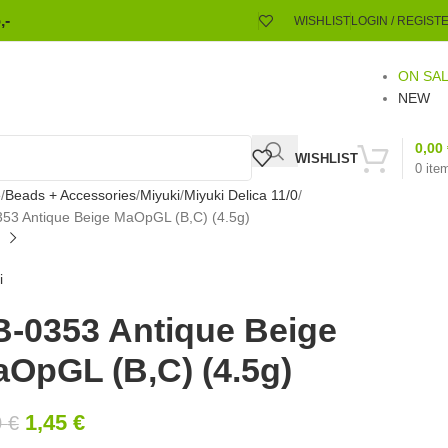
,-
WISHLIST
LOGIN / REGIST
ON SA
NEW
0,00
WISHLIST
0
ite
e
Beads + Accessories
Miyuki
Miyuki Delica 11/0
53 Antique Beige MaOpGL (B,C) (4.5g)
i
-0353 Antique Beige
OpGL (B,C) (4.5g)
1,45
€
0
€