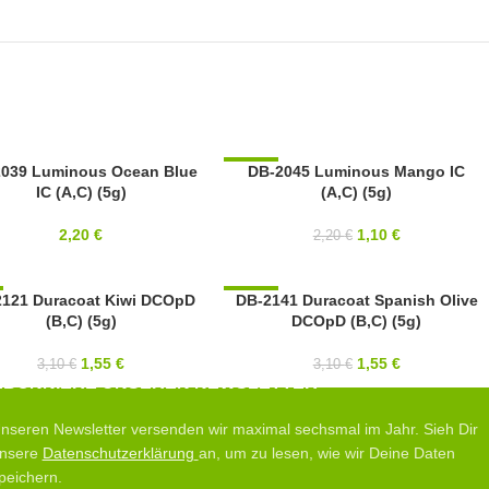
039 Luminous Ocean Blue
-50%
DB-2045 Luminous Mango IC
IC (A,C) (5g)
(A,C) (5g)
I
SOLD OUT
11/0
2,20
€
1,10
€
2,20
€
MIYUKI
2121 Duracoat Kiwi DCOpD
DB-2141 Duracoat Spanish Olive
-50%
(B,C) (5g)
DCOpD (B,C) (5g)
 OUT
SOLD OUT
11/0
1,55
€
1,55
€
3,10
€
3,10
€
I
MIYUKI
ABONNIERE UNSEREN NEWSLETTER
nseren Newsletter versenden wir maximal sechsmal im Jahr. Sieh Dir
nsere
Datenschutzerklärung
an, um zu lesen, wie wir Deine Daten
peichern.