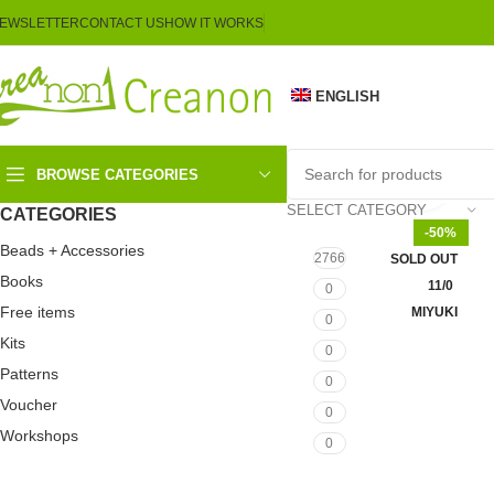
EWSLETTER
CONTACT US
HOW IT WORKS
ENGLISH
BROWSE CATEGORIES
Click 
SELECT CATEGORY
CATEGORIES
-50%
Beads + Accessories
2766
SOLD OUT
Books
11/0
0
Free items
MIYUKI
0
Kits
0
Patterns
0
Voucher
0
Workshops
0