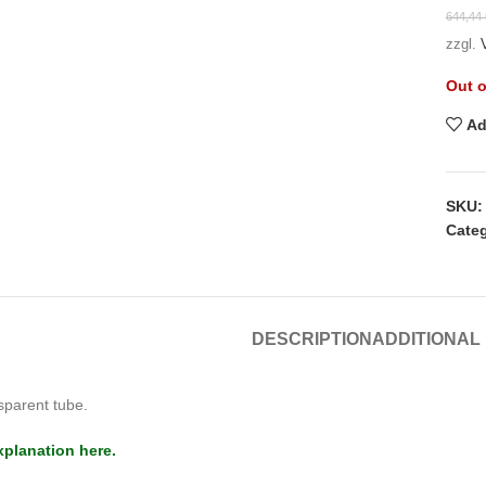
644,44
zzgl.
Out o
Ad
SKU
Categ
DESCRIPTION
ADDITIONAL
sparent tube.
xplanation here.