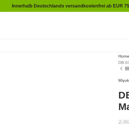
Innerhalb Deutschlands versandkostenfrei ab EUR 75
to enlarge
Hom
DB-03
Miyuk
DB
Ma
2,9