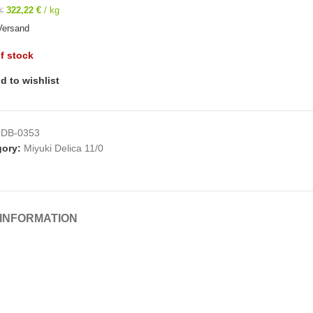
322,22
€
/
kg
€
Versand
f stock
d to wishlist
:
DB-0353
ory:
Miyuki Delica 11/0
 INFORMATION