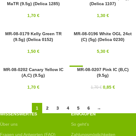
MaTR (9.5g) (Delica 1285)
(Delica 1107)
MIYUKI
MIYUKI
1,70
€
1,30
€
8/0
MR-08-0179 Kelly Green TR
8/0
MR-08-0196 White OGL 24ct
(9.5g) (Delica 0152)
(C) (5g) (Delica 0230)
MIYUKI
MIYUKI
1,50
€
5,30
€
SOLD OUT
MR-08-0202 Canary Yellow IC
-50%
MR-08-0207 Pink IC (B,C)
(A,C) (9.5g)
(9.5g)
8/0
8/0
MIYUKI
MIYUKI
1,70
€
0,85
€
1,70
€
1
2
3
4
5
6
→
WISSENSWERTES
EINKAUFEN
Über uns
So geht's
Fragen und Antworten (FAQ)
Zahlungsmöglichkeiten