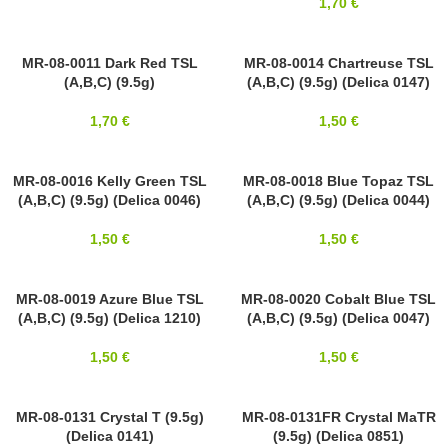
1,70
€
8/0
MR-08-0011 Dark Red TSL
8/0
MR-08-0014 Chartreuse TSL
(A,B,C) (9.5g)
(A,B,C) (9.5g) (Delica 0147)
MIYUKI
MIYUKI
1,70
€
1,50
€
8/0
MR-08-0016 Kelly Green TSL
8/0
MR-08-0018 Blue Topaz TSL
(A,B,C) (9.5g) (Delica 0046)
(A,B,C) (9.5g) (Delica 0044)
MIYUKI
MIYUKI
1,50
€
1,50
€
8/0
MR-08-0019 Azure Blue TSL
MR-08-0020 Cobalt Blue TSL
8/0
(A,B,C) (9.5g) (Delica 1210)
(A,B,C) (9.5g) (Delica 0047)
MIYUKI
MIYUKI
1,50
€
1,50
€
8/0
MR-08-0131 Crystal T (9.5g)
8/0
MR-08-0131FR Crystal MaTR
(Delica 0141)
(9.5g) (Delica 0851)
MIYUKI
MIYUKI