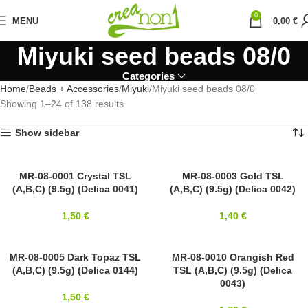
0
MENU
0,00
€
Miyuki seed beads 08/0
Categories
Home
Beads + Accessories
Miyuki
Miyuki seed beads 08/0
Showing 1–24 of 138 results
Show sidebar
8/0
MR-08-0001 Crystal TSL
8/0
MR-08-0003 Gold TSL
(A,B,C) (9.5g) (Delica 0041)
(A,B,C) (9.5g) (Delica 0042)
MIYUKI
MIYUKI
1,50
€
1,40
€
8/0
MR-08-0005 Dark Topaz TSL
8/0
MR-08-0010 Orangish Red
(A,B,C) (9.5g) (Delica 0144)
TSL (A,B,C) (9.5g) (Delica
MIYUKI
MIYUKI
0043)
1,50
€