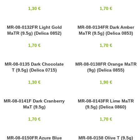
1,30
€
1,70
€
8/0
MR-08-0132FR Light Gold
8/0
MR-08-0134FR Dark Amber
MaTR (9.5g) (Delica 0852)
MaTR (9.5g) (Delica 0853)
MIYUKI
MIYUKI
1,70
€
1,70
€
8/0
MR-08-0135 Dark Chocolate
MR-08-0138FR Orange MaTR
8/0
T (9.5g) (Delica 0715)
(9g) (Delica 0855)
MIYUKI
MIYUKI
1,30
€
1,90
€
MR-08-0141F Dark Cranberry
8/0
8/0
MR-08-0143FR Lime MaTR
MaT (9.5g)
(9.5g) (Delica 0860)
MIYUKI
MIYUKI
1,70
€
1,70
€
8/0
MR-08-0150FR Azure Blue
8/0
MR-08-0158 Olive T (9.5g)