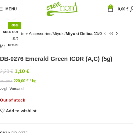
0
MENU
0,00
€
Click to enlarge
-50%
SOLD OUT
Home
Beads + Accessories
Miyuki
Miyuki Delica 11/0
11/0
MIYUKI
Miyuki
DB-0276 Emerald Green ICDR (A,C) (5g)
1,10
€
2,20
€
220,00
€
/
kg
440,00
€
zzgl.
Versand
Out of stock
Add to wishlist