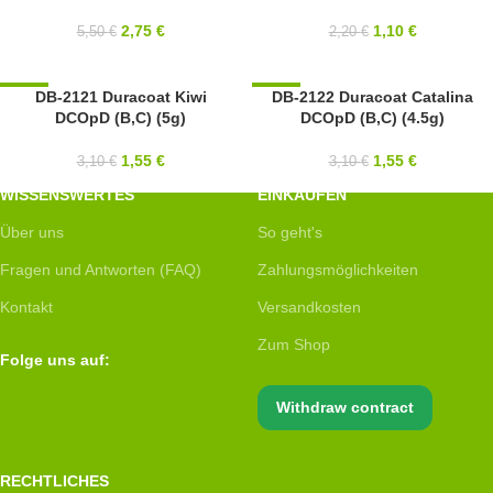
MIYUKI
11/0
2,75
€
1,10
€
5,50
€
2,20
€
MIYUKI
-50%
DB-2121 Duracoat Kiwi
-50%
DB-2122 Duracoat Catalina
DCOpD (B,C) (5g)
DCOpD (B,C) (4.5g)
SOLD OUT
11/0
11/0
MIYUKI
1,55
€
1,55
€
3,10
€
3,10
€
MIYUKI
WISSENSWERTES
EINKAUFEN
Über uns
So geht's
Fragen und Antworten (FAQ)
Zahlungsmöglichkeiten
Kontakt
Versandkosten
Zum Shop
Folge uns auf:
Withdraw contract
RECHTLICHES