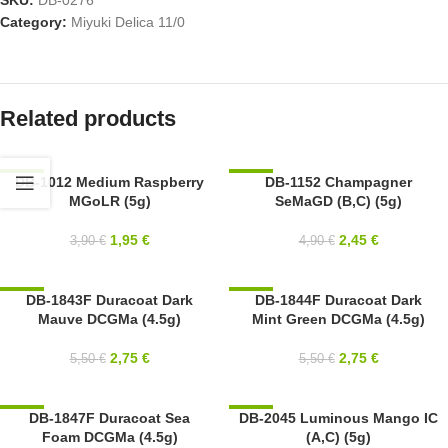
SKU:
DB-0276
Category:
Miyuki Delica 11/0
Related products
-50%
DB-1012 Medium Raspberry
-50%
DB-1152 Champagner
MGoLR (5g)
SeMaGD (B,C) (5g)
11/0
11/0
MIYUKI
MIYUKI
1,95
€
2,45
€
3,90
€
4,90
€
-50%
DB-1843F Duracoat Dark
-50%
DB-1844F Duracoat Dark
Mauve DCGMa (4.5g)
Mint Green DCGMa (4.5g)
11/0
11/0
MIYUKI
MIYUKI
2,75
€
2,75
€
5,50
€
5,50
€
-50%
DB-1847F Duracoat Sea
-50%
DB-2045 Luminous Mango IC
Foam DCGMa (4.5g)
(A,C) (5g)
11/0
SOLD OUT