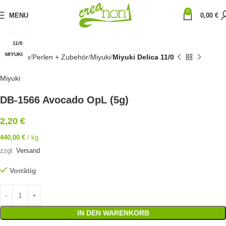
0
MENU
0,00
€
Click to enlarge
11/0
MIYUKI
Startseite
Perlen + Zubehör
Miyuki
Miyuki Delica 11/0
Miyuki
DB-1566 Avocado OpL (5g)
2,20
€
440,00
€
/
kg
zzgl.
Versand
Vorrätig
IN DEN WARENKORB