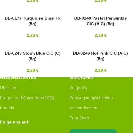
2,20
€
2,20
€
11/0
DB-0177 Turquoise Blue TR
11/0
DB-0240 Pastel Periwinkle
(5g)
CIC (A,C) (5g)
MIYUKI
MIYUKI
2,20
€
2,20
€
11/0
DB-0243 Storm Blue CIC (C)
11/0
DB-0246 Hot Pink CIC (A,C)
(5g)
(5g)
MIYUKI
MIYUKI
2,20
€
2,20
€
WISSENSWERTES
EINKAUFEN
Über uns
So geht's
Fragen und Antworten (FAQ)
Zahlungsmöglichkeiten
Kontakt
Versandkosten
Zum Shop
Folge uns auf: