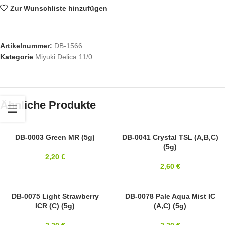
Zur Wunschliste hinzufügen
Artikelnummer:
DB-1566
Kategorie
Miyuki Delica 11/0
Ähnliche Produkte
11/0
DB-0003 Green MR (5g)
11/0
DB-0041 Crystal TSL (A,B,C)
(5g)
MIYUKI
MIYUKI
2,20
€
2,60
€
11/0
DB-0075 Light Strawberry
11/0
DB-0078 Pale Aqua Mist IC
ICR (C) (5g)
(A,C) (5g)
MIYUKI
MIYUKI