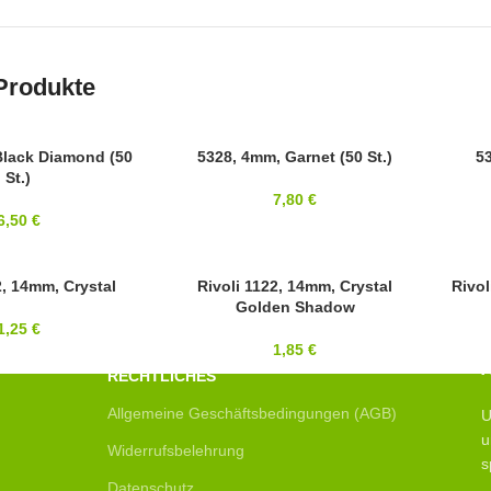
Produkte
Black Diamond (50
SWAROVSKI
5328, 4mm, Garnet (50 St.)
SWAR
53
St.)
4MM
6MM
7,80
€
6,50
€
2, 14mm, Crystal
14MM
Rivoli 1122, 14mm, Crystal
14MM
Rivol
Golden Shadow
SWAROVSKI
SWAR
1,25
€
1,85
€
RECHTLICHES
Allgemeine Geschäftsbedingungen (AGB)
U
u
Widerrufsbelehrung
s
Datenschutz