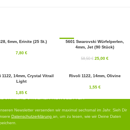
OVSKI
28, 6mm, Erinite (25 St.)
-57%
5601 Swarovski Würfelperlen,
4mm, Jet (90 Stück)
4MM
7,80
€
SWAROVSKI
25,00
€
58,50
€
i 1122, 14mm, Crystal Vitrail
14MM
Rivoli 1122, 14mm, Olivine
Light
OVSKI
SWAROVSKI
1,55
€
1,85
€
ABONNIERE UNSEREN NEWSLETTER
nseren Newsletter versenden wir maximal sechsmal im Jahr. Sieh Dir
nsere
Datenschutzerklärung
an, um zu lesen, wie wir Deine Daten
peichern.