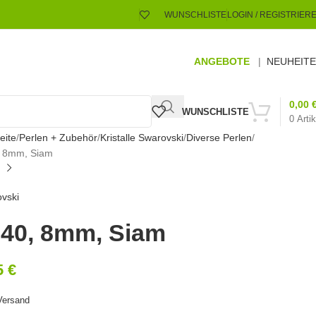
WUNSCHLISTE
LOGIN / REGISTRIER
ANGEBOTE
|
NEUHEIT
0,00
WUNSCHLISTE
0
Artik
eite
Perlen + Zubehör
Kristalle Swarovski
Diverse Perlen
, 8mm, Siam
vski
40, 8mm, Siam
5
€
Versand