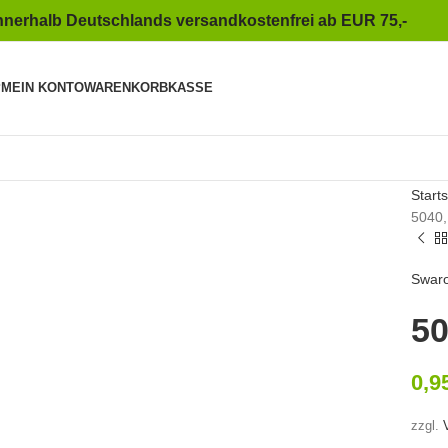
nnerhalb Deutschlands versandkostenfrei ab EUR 75,-
P
MEIN KONTO
WARENKORB
KASSE
to enlarge
Starts
5040
Swaro
50
0,9
zzgl.