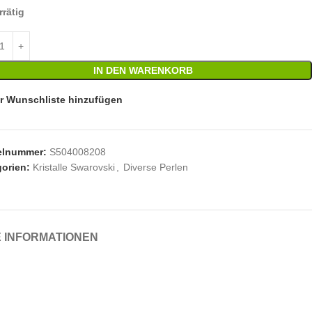
rrätig
IN DEN WARENKORB
r Wunschliste hinzufügen
kelnummer:
S504008208
orien:
Kristalle Swarovski
,
Diverse Perlen
 INFORMATIONEN