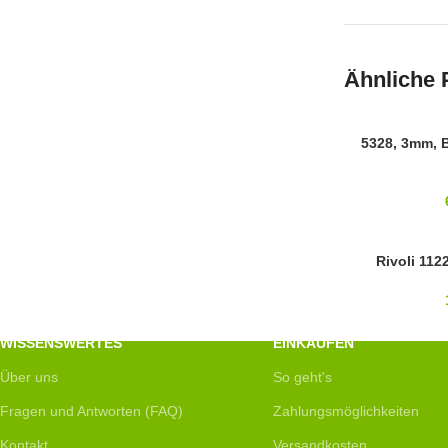
Ähnliche 
SWAROVSKI
5328, 3mm, 
3MM
14MM
Rivoli 112
SWAROVSKI
WISSENSWERTES
EINKAUFEN
Über uns
So geht's
Fragen und Antworten (FAQ)
Zahlungsmöglichkeiten
Kontakt
Versandkosten