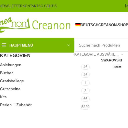
I
NEWSLETTER
KONTAKT
SO GEHT’S
DEUTSCH
CREANON-SHO
HAUPTMENÜ
Click 
KATEGORIE AUSWÄHLEN
KATEGORIEN
SWAROVSKI
Anleitungen
46
8MM
Bücher
46
Gratisbeilage
1
Gutscheine
2
Kits
66
Perlen + Zubehör
5829