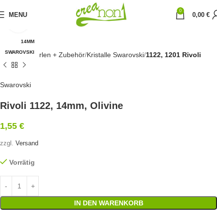
0
MENU
0,00
€
Click to enlarge
14MM
SWAROVSKI
Startseite
Perlen + Zubehör
Kristalle Swarovski
1122, 1201 Rivoli
Swarovski
Rivoli 1122, 14mm, Olivine
1,55
€
zzgl.
Versand
Vorrätig
IN DEN WARENKORB