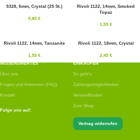
SWAROVSKI
5328, 6mm, Crystal (25 St.)
14MM
Rivoli 1122, 14mm, Smoked
Topaz
6MM
SWAROVSKI
5,85
€
1,55
€
14MM
Rivoli 1122, 14mm, Tanzanite
18MM
Rivoli 1122, 18mm, Crystal
SWAROVSKI
SWAROVSKI
1,55
€
2,45
€
WISSENSWERTES
EINKAUFEN
Über uns
So geht's
Fragen und Antworten (FAQ)
Zahlungsmöglichkeiten
Kontakt
Versandkosten
Zum Shop
Folge uns auf:
Vertrag widerrufen