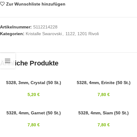
Zur Wunschliste hinzufügen
Artikelnummer:
S112214228
Kategorien:
Kristalle Swarovski
,
1122, 1201 Rivoli
Ähnliche Produkte
SWAROVSKI
5328, 3mm, Crystal (50 St.)
SWAROVSKI
5328, 4mm, Erinite (50 St.)
3MM
4MM
5,20
€
7,80
€
SWAROVSKI
5328, 4mm, Garnet (50 St.)
SWAROVSKI
5328, 4mm, Siam (50 St.)
4MM
4MM
7,80
€
7,80
€