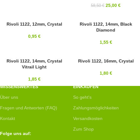
25,00
€
58,50
€
12MM
Rivoli 1122, 12mm, Crystal
14MM
Rivoli 1122, 14mm, Black
Diamond
SWAROVSKI
SWAROVSKI
0,95
€
1,55
€
14MM
Rivoli 1122, 14mm, Crystal
16MM
Rivoli 1122, 16mm, Crystal
Vitrail Light
SWAROVSKI
SWAROVSKI
1,80
€
1,85
€
WISSENSWERTES
EINKAUFEN
Über uns
So geht's
Fragen und Antworten (FAQ)
Zahlungsmöglichkeiten
Kontakt
Versandkosten
Zum Shop
Folge uns auf: