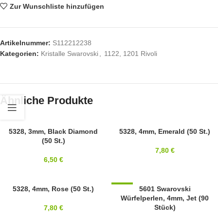
Zur Wunschliste hinzufügen
Artikelnummer:
S112212238
Kategorien:
Kristalle Swarovski
,
1122, 1201 Rivoli
Ähnliche Produkte
SWAROVSKI
5328, 3mm, Black Diamond
SWAROVSKI
5328, 4mm, Emerald (50 St.)
(50 St.)
3MM
4MM
7,80
€
6,50
€
SWAROVSKI
5328, 4mm, Rose (50 St.)
-57%
5601 Swarovski
Würfelperlen, 4mm, Jet (90
4MM
4MM
Stück)
7,80
€
SWAROVSKI