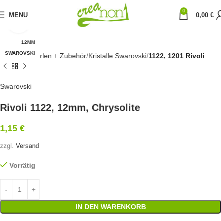
0
MENU
0,00
€
Click to enlarge
12MM
SWAROVSKI
Startseite
Perlen + Zubehör
Kristalle Swarovski
1122, 1201 Rivoli
Swarovski
Rivoli 1122, 12mm, Chrysolite
1,15
€
zzgl.
Versand
Vorrätig
IN DEN WARENKORB