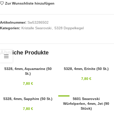
Zur Wunschliste hinzufügen
Artikelnummer:
Sw53286502
Kategorien:
Kristalle Swarovski
,
5328 Doppelkegel
Ähnliche Produkte
SWAROVSKI
5328, 4mm, Aquamarine (50
SWAROVSKI
5328, 4mm, Erinite (50 St.)
St.)
4MM
4MM
7,80
€
7,80
€
SWAROVSKI
5328, 4mm, Sapphire (50 St.)
-57%
5601 Swarovski
Würfelperlen, 4mm, Jet (90
4MM
4MM
Stück)
7,80
€
SWAROVSKI