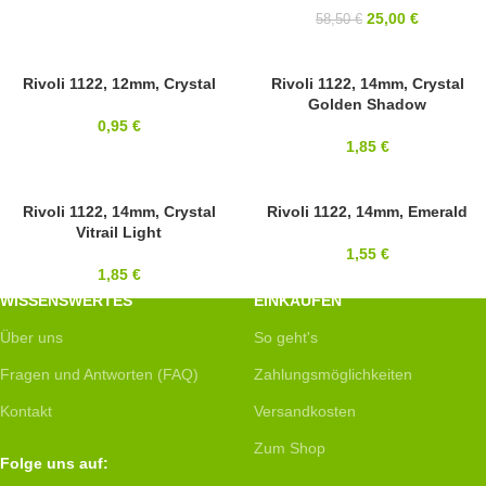
25,00
€
58,50
€
12MM
Rivoli 1122, 12mm, Crystal
14MM
Rivoli 1122, 14mm, Crystal
Golden Shadow
SWAROVSKI
SWAROVSKI
0,95
€
1,85
€
14MM
Rivoli 1122, 14mm, Crystal
14MM
Rivoli 1122, 14mm, Emerald
Vitrail Light
SWAROVSKI
SWAROVSKI
1,55
€
1,85
€
WISSENSWERTES
EINKAUFEN
Über uns
So geht's
Fragen und Antworten (FAQ)
Zahlungsmöglichkeiten
Kontakt
Versandkosten
Zum Shop
Folge uns auf: