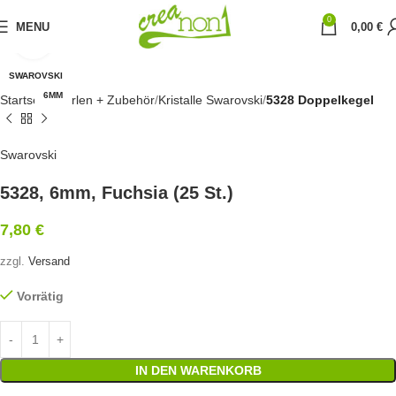
0
MENU
0,00
€
Click to enlarge
SWAROVSKI
6MM
Startseite
Perlen + Zubehör
Kristalle Swarovski
5328 Doppelkegel
Swarovski
5328, 6mm, Fuchsia (25 St.)
7,80
€
zzgl.
Versand
Vorrätig
IN DEN WARENKORB