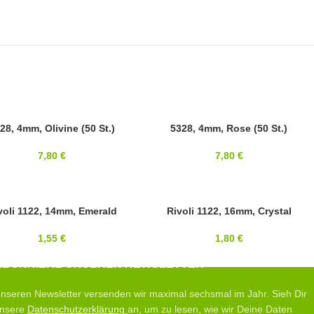
OVSKI
28, 4mm, Olivine (50 St.)
SWAROVSKI
5328, 4mm, Rose (50 St.)
4MM
7,80
€
7,80
€
voli 1122, 14mm, Emerald
16MM
Rivoli 1122, 16mm, Crystal
OVSKI
SWAROVSKI
1,55
€
1,80
€
ABONNIERE UNSEREN NEWSLETTER
nseren Newsletter versenden wir maximal sechsmal im Jahr. Sieh Dir
nsere
Datenschutzerklärung
an, um zu lesen, wie wir Deine Daten