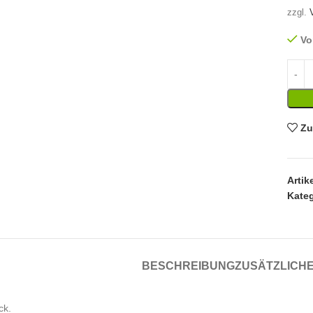
zzgl.
Vo
Zu
Arti
Kateg
BESCHREIBUNG
ZUSÄTZLICHE
ck.