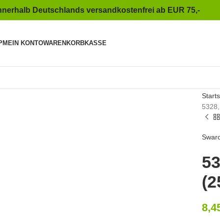
nnerhalb Deutschlands versandkostenfrei ab EUR 75,-
P
MEIN KONTO
WARENKORB
KASSE
to enlarge
Starts
5328,
Swaro
53
(2
8,4