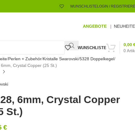
WUNSCHLISTE
LOGIN / REGISTRIER
ANGEBOTE
|
NEUHEIT
0,00
WUNSCHLISTE
0
Artik
eite
Perlen + Zubehör
Kristalle Swarovski
5328 Doppelkegel
 6mm, Crystal Copper (25 St.)
vski
28, 6mm, Crystal Copper
5 St.)
5
€