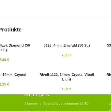
Produkte
Black Diamond (50
SWAROVSKI
5328, 4mm, Emerald (50 St.)
SWAR
53
St.)
4MM
4MM
7,80
€
7,80
€
2, 14mm, Crystal
14MM
Rivoli 1122, 14mm, Crystal Vitrail
14MM
Ri
Light
SWAROVSKI
SWAR
1,25
€
1,85
€
RECHTLICHES
Allgemeine Geschäftsbedingungen (AGB)
U
u