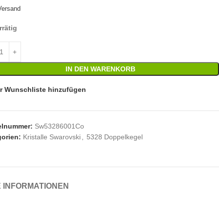
Versand
rrätig
IN DEN WARENKORB
r Wunschliste hinzufügen
kelnummer:
Sw53286001Co
orien:
Kristalle Swarovski
,
5328 Doppelkegel
 INFORMATIONEN