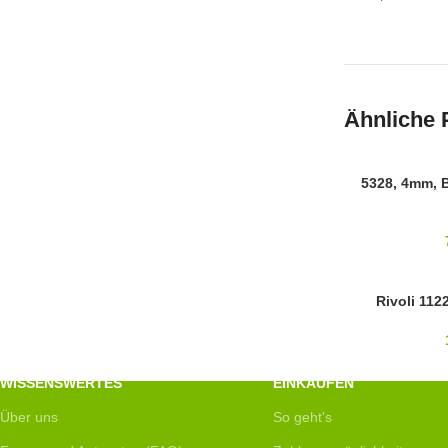
Ähnliche 
SWAROVSKI
5328, 4mm, 
4MM
14MM
Rivoli 112
SWAROVSKI
WISSENSWERTES
EINKAUFEN
Über uns
So geht's