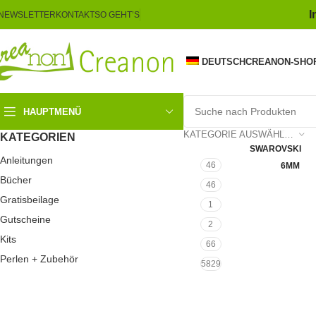
I
NEWSLETTER
KONTAKT
SO GEHT’S
DEUTSCH
CREANON-SHO
HAUPTMENÜ
Click 
KATEGORIE AUSWÄHLEN
KATEGORIEN
SWAROVSKI
Anleitungen
46
6MM
Bücher
46
Gratisbeilage
1
Gutscheine
2
Kits
66
Perlen + Zubehör
5829