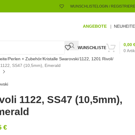
WUNSCHLISTE
LOGIN / REGISTRIER
ANGEBOTE
|
NEUHEIT
0,00
WUNSCHLISTE
0
Artik
eite
Perlen + Zubehör
Kristalle Swarovski
1122, 1201 Rivoli
i 1122, SS47 (10,5mm), Emerald
vski
voli 1122, SS47 (10,5mm),
merald
5
€