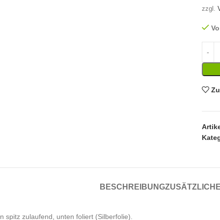
zzgl.
Vo
Zu
Arti
Kateg
BESCHREIBUNG
ZUSÄTZLICHE
 spitz zulaufend, unten foliert (Silberfolie).