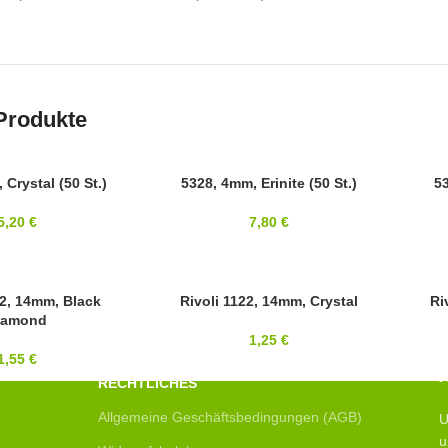
Produkte
 Crystal (50 St.)
SWAROVSKI
5328, 4mm, Erinite (50 St.)
SWAR
53
4MM
6MM
5,20
€
7,80
€
22, 14mm, Black
14MM
Rivoli 1122, 14mm, Crystal
14MM
Ri
iamond
SWAROVSKI
SWAR
1,25
€
1,55
€
RECHTLICHES
Allgemeine Geschäftsbedingungen (AGB)
U
u