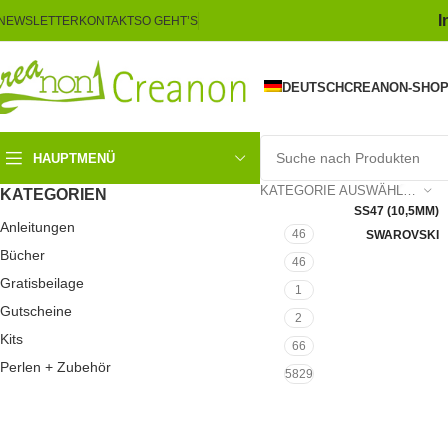
I
NEWSLETTER
KONTAKT
SO GEHT’S
DEUTSCH
CREANON-SHO
HAUPTMENÜ
Click 
KATEGORIE AUSWÄHLEN
KATEGORIEN
SS47 (10,5MM)
Anleitungen
46
SWAROVSKI
Bücher
46
Gratisbeilage
1
Gutscheine
2
Kits
66
Perlen + Zubehör
5829