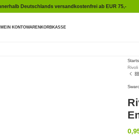
nnerhalb Deutschlands versandkostenfrei ab EUR 75,-
P
MEIN KONTO
WARENKORB
KASSE
to enlarge
Starts
Rivol
Swaro
Ri
E
0,9