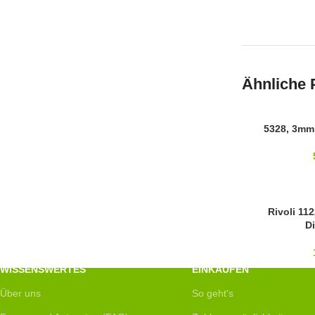
Ähnliche 
SWAROVSKI
5328, 3mm,
3MM
14MM
Rivoli 11
D
SWAROVSKI
WISSENSWERTES
EINKAUFEN
Über uns
So geht's