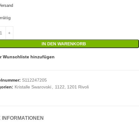
Versand
rrätig
IN DEN WARENKORB
r Wunschliste hinzufügen
kelnummer:
S112247205
orien:
Kristalle Swarovski
,
1122, 1201 Rivoli
 INFORMATIONEN