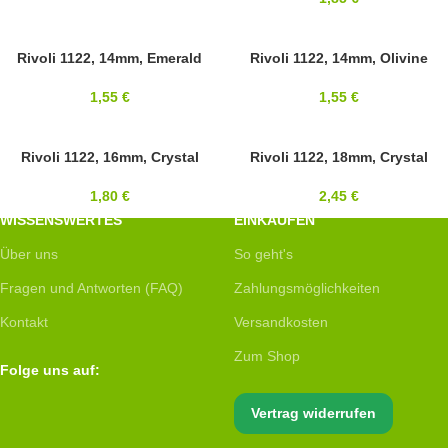
14MM
Rivoli 1122, 14mm, Emerald
14MM
Rivoli 1122, 14mm, Olivine
SWAROVSKI
SWAROVSKI
1,55
€
1,55
€
16MM
Rivoli 1122, 16mm, Crystal
18MM
Rivoli 1122, 18mm, Crystal
SWAROVSKI
SWAROVSKI
1,80
€
2,45
€
WISSENSWERTES
EINKAUFEN
Über uns
So geht's
Fragen und Antworten (FAQ)
Zahlungsmöglichkeiten
Kontakt
Versandkosten
Zum Shop
Folge uns auf:
Vertrag widerrufen