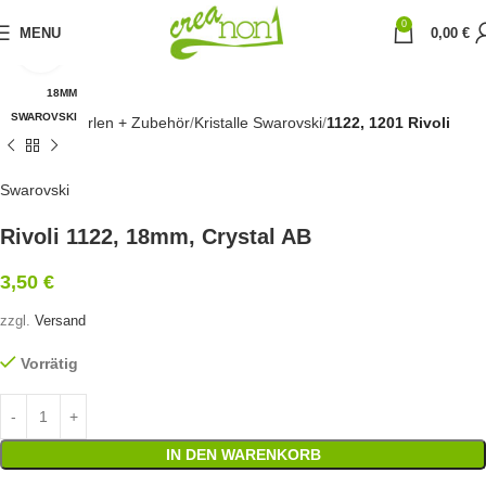
0
MENU
0,00
€
Click to enlarge
18MM
SWAROVSKI
Startseite
Perlen + Zubehör
Kristalle Swarovski
1122, 1201 Rivoli
Swarovski
Rivoli 1122, 18mm, Crystal AB
3,50
€
zzgl.
Versand
Vorrätig
IN DEN WARENKORB