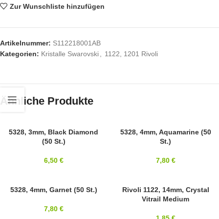
Zur Wunschliste hinzufügen
Artikelnummer:
S112218001AB
Kategorien:
Kristalle Swarovski
,
1122, 1201 Rivoli
Ähnliche Produkte
SWAROVSKI
5328, 3mm, Black Diamond
SWAROVSKI
5328, 4mm, Aquamarine (50
(50 St.)
St.)
3MM
4MM
6,50
€
7,80
€
SWAROVSKI
5328, 4mm, Garnet (50 St.)
14MM
Rivoli 1122, 14mm, Crystal
Vitrail Medium
4MM
SWAROVSKI
7,80
€
1,85
€