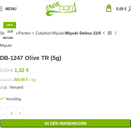
0
MENU
0,00
€
Click to enlarge
-40%
11/0
Startseite
Perlen + Zubehör
Miyuki
Miyuki Delica 11/0
MIYUKI
Miyuki
DB-1247 Olive TR (5g)
1,32
€
2,20
€
264,00
€
/
kg
440,00
€
zzgl.
Versand
Vorrätig
IN DEN WARENKORB