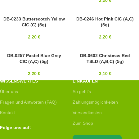
2,20
€
11/0
DB-0233 Butterscotch Yellow
11/0
DB-0246 Hot Pink CIC (A,C)
CIC (C) (5g)
(5g)
MIYUKI
MIYUKI
2,20
€
2,20
€
11/0
DB-0257 Pastel Blue Grey
11/0
DB-0602 Christmas Red
CIC (A,C) (5g)
TSLD (A,B,C) (5g)
MIYUKI
MIYUKI
2,20
€
3,10
€
WISSENSWERTES
EINKAUFEN
Über uns
So geht's
Fragen und Antworten (FAQ)
Zahlungsmöglichkeiten
Kontakt
Versandkosten
Zum Shop
Folge uns auf: