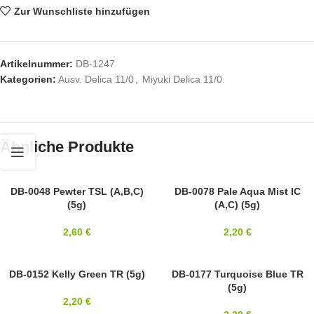
Zur Wunschliste hinzufügen
Artikelnummer:
DB-1247
Kategorien:
Ausv. Delica 11/0
,
Miyuki Delica 11/0
Ähnliche Produkte
11/0
DB-0048 Pewter TSL (A,B,C)
11/0
DB-0078 Pale Aqua Mist IC
(5g)
(A,C) (5g)
MIYUKI
MIYUKI
2,60
€
2,20
€
11/0
DB-0152 Kelly Green TR (5g)
11/0
DB-0177 Turquoise Blue TR
(5g)
MIYUKI
MIYUKI
2,20
€