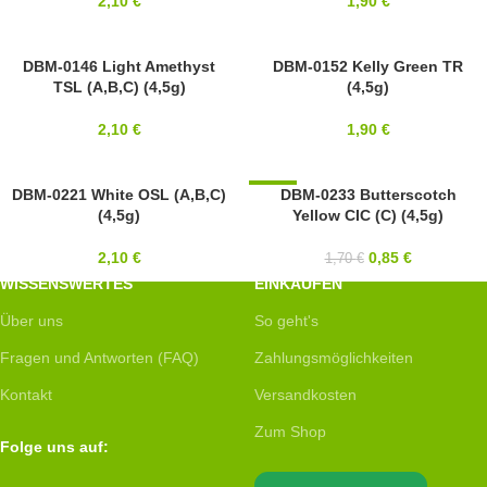
2,10
€
1,90
€
10/0
DBM-0146 Light Amethyst
10/0
DBM-0152 Kelly Green TR
TSL (A,B,C) (4,5g)
(4,5g)
MIYUKI
MIYUKI
2,10
€
1,90
€
10/0
DBM-0221 White OSL (A,B,C)
-50%
DBM-0233 Butterscotch
(4,5g)
Yellow CIC (C) (4,5g)
MIYUKI
10/0
MIYUKI
2,10
€
0,85
€
1,70
€
WISSENSWERTES
EINKAUFEN
Über uns
So geht's
Fragen und Antworten (FAQ)
Zahlungsmöglichkeiten
Kontakt
Versandkosten
Zum Shop
Folge uns auf: