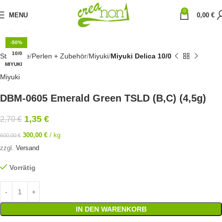
0
MENU
0,00
€
Click to enlarge
-50%
10/0
Startseite
Perlen + Zubehör
Miyuki
Miyuki Delica 10/0
MIYUKI
Miyuki
DBM-0605 Emerald Green TSLD (B,C) (4,5g)
1,35
€
2,70
€
300,00
€
/
kg
600,00
€
zzgl.
Versand
Vorrätig
IN DEN WARENKORB