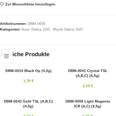
Zur Wunschliste hinzufügen
Artikelnummer:
DBM-0605
Kategorien:
Ausv. Delica 10/0
,
Miyuki Delica 10/0
Ähnliche Produkte
10/0
DBM-0010 Black Op (4,5g)
10/0
DBM-0041 Crystal TSL
(A,B,C) (4,5g)
MIYUKI
MIYUKI
1,70
€
2,10
€
10/0
DBM-0042 Gold TSL (A,B,C)
10/0
DBM-0056 Light Magenta
(4,5g)
ICR (A,C) (4,5g)
MIYUKI
MIYUKI