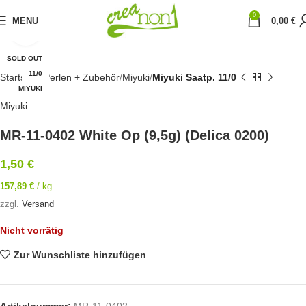
0
MENU
0,00
€
Click to enlarge
SOLD OUT
11/0
Startseite
Perlen + Zubehör
Miyuki
Miyuki Saatp. 11/0
MIYUKI
Miyuki
MR-11-0402 White Op (9,5g) (Delica 0200)
1,50
€
157,89
€
/
kg
zzgl.
Versand
Nicht vorrätig
Zur Wunschliste hinzufügen