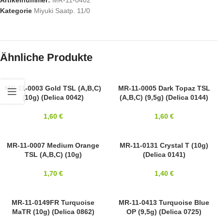
Artikelnummer:
MR-11-0402
Kategorie
Miyuki Saatp. 11/0
Ähnliche Produkte
11/0
MR-11-0003 Gold TSL (A,B,C)
11/0
MR-11-0005 Dark Topaz TSL
(10g) (Delica 0042)
(A,B,C) (9,5g) (Delica 0144)
MIYUKI
MIYUKI
1,60
€
1,60
€
11/0
MR-11-0007 Medium Orange
11/0
MR-11-0131 Crystal T (10g)
TSL (A,B,C) (10g)
(Delica 0141)
MIYUKI
MIYUKI
1,70
€
1,40
€
11/0
MR-11-0149FR Turquoise
11/0
MR-11-0413 Turquoise Blue
MaTR (10g) (Delica 0862)
OP (9,5g) (Delica 0725)
MIYUKI
MIYUKI