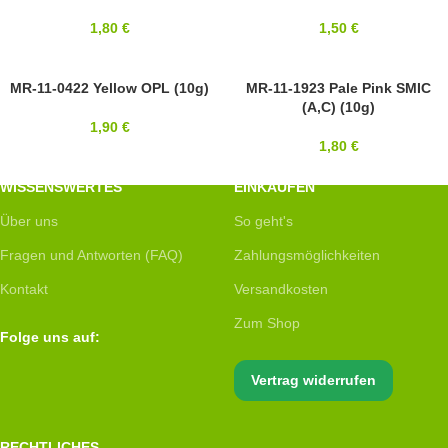
1,80
€
1,50
€
11/0
MR-11-0422 Yellow OPL (10g)
11/0
MR-11-1923 Pale Pink SMIC
(A,C) (10g)
MIYUKI
MIYUKI
1,90
€
1,80
€
WISSENSWERTES
EINKAUFEN
Über uns
So geht's
Fragen und Antworten (FAQ)
Zahlungsmöglichkeiten
Kontakt
Versandkosten
Zum Shop
Folge uns auf:
Vertrag widerrufen
RECHTLICHES