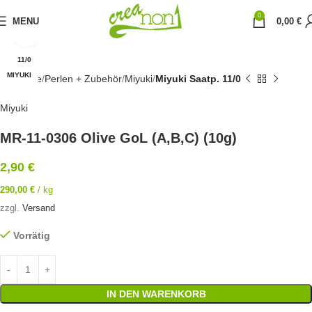
0
MENU
0,00
€
Click to enlarge
11/0
MIYUKI
Startseite
Perlen + Zubehör
Miyuki
Miyuki Saatp. 11/0
Miyuki
MR-11-0306 Olive GoL (A,B,C) (10g)
2,90
€
290,00
€
/
kg
zzgl.
Versand
Vorrätig
IN DEN WARENKORB