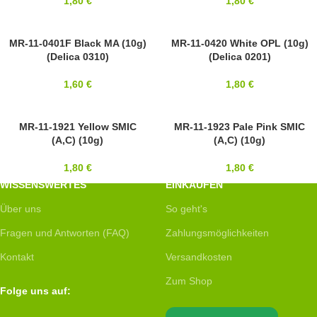
1,80
€
1,80
€
11/0
MR-11-0401F Black MA (10g)
SOLD OUT
MR-11-0420 White OPL (10g)
(Delica 0310)
(Delica 0201)
MIYUKI
11/0
MIYUKI
1,60
€
1,80
€
11/0
MR-11-1921 Yellow SMIC
11/0
MR-11-1923 Pale Pink SMIC
(A,C) (10g)
(A,C) (10g)
MIYUKI
MIYUKI
1,80
€
1,80
€
WISSENSWERTES
EINKAUFEN
Über uns
So geht's
Fragen und Antworten (FAQ)
Zahlungsmöglichkeiten
Kontakt
Versandkosten
Zum Shop
Folge uns auf: