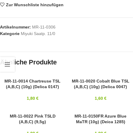
Zur Wunschliste hinzufügen
Artikelnummer:
MR-11-0306
Kategorie
Miyuki Saatp. 11/0
Ähnliche Produkte
11/0
MR-11-0014 Chartreuse TSL
11/0
MR-11-0020 Cobalt Blue TSL
(A,B,C) (10g) (Delica 0147)
(A,B,C) (10g) (Delica 0047)
MIYUKI
MIYUKI
1,80
€
1,60
€
11/0
MR-11-0022 Pink TSLD
11/0
MR-11-0150FR Azure Blue
(A,B,C) (9,5g)
MaTR (10g) (Deica 1285)
MIYUKI
MIYUKI