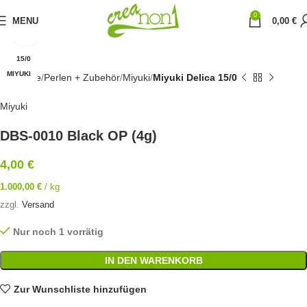
0
MENU
0,00
€
Click to enlarge
15/0
MIYUKI
Startseite
Perlen + Zubehör
Miyuki
Miyuki Delica 15/0
Miyuki
DBS-0010 Black OP (4g)
4,00
€
1.000,00
€
/
kg
zzgl.
Versand
Nur noch 1 vorrätig
IN DEN WARENKORB
Zur Wunschliste hinzufügen