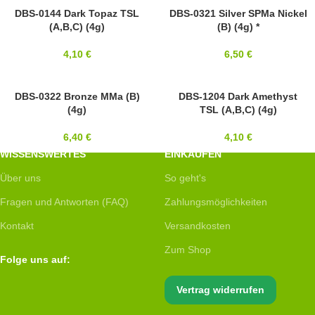
15/0
DBS-0144 Dark Topaz TSL
15/0
DBS-0321 Silver SPMa Nickel
(A,B,C) (4g)
(B) (4g) *
MIYUKI
MIYUKI
4,10
€
6,50
€
15/0
DBS-0322 Bronze MMa (B)
15/0
DBS-1204 Dark Amethyst
(4g)
TSL (A,B,C) (4g)
MIYUKI
MIYUKI
6,40
€
4,10
€
WISSENSWERTES
EINKAUFEN
Über uns
So geht's
Fragen und Antworten (FAQ)
Zahlungsmöglichkeiten
Kontakt
Versandkosten
Zum Shop
Folge uns auf:
Vertrag widerrufen