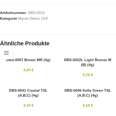
Artikelnummer:
DBS-0010
Kategorie
Miyuki Delica 15/0
Ähnliche Produkte
15/0
DBS-0007 Brown MR (4g)
15/0
DBS-0022L Light Bronze M
(B) (4g)
MIYUKI
MIYUKI
4,20
€
5,70
€
15/0
DBS-0041 Crystal TSL
15/0
DBS-0046 Kelly Green TSL
(A,B,C) (4g)
(A,B,C) (4g)
MIYUKI
MIYUKI
4,10
€
4,10
€