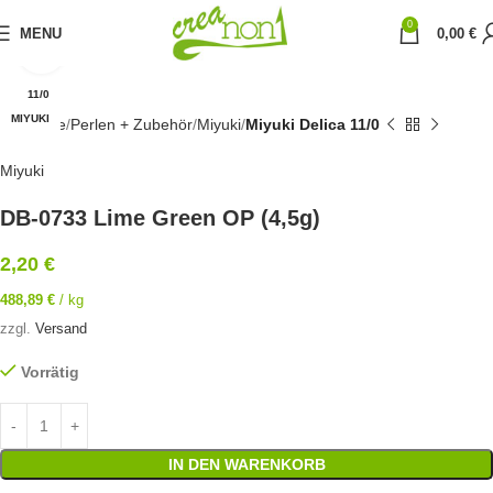
0
MENU
0,00
€
Click to enlarge
11/0
MIYUKI
Startseite
Perlen + Zubehör
Miyuki
Miyuki Delica 11/0
Miyuki
DB-0733 Lime Green OP (4,5g)
2,20
€
488,89
€
/
kg
zzgl.
Versand
Vorrätig
IN DEN WARENKORB