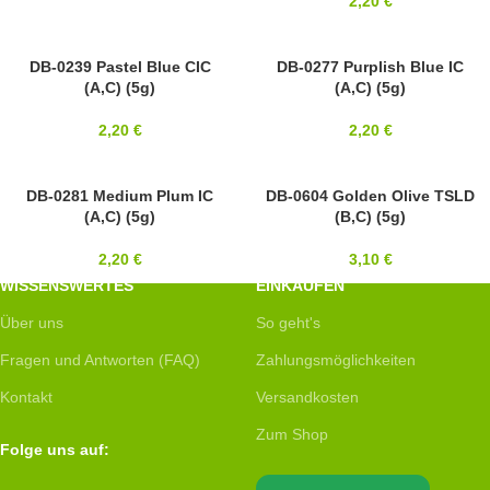
2,20
€
11/0
DB-0239 Pastel Blue CIC
11/0
DB-0277 Purplish Blue IC
(A,C) (5g)
(A,C) (5g)
MIYUKI
MIYUKI
2,20
€
2,20
€
SOLD OUT
DB-0281 Medium Plum IC
11/0
DB-0604 Golden Olive TSLD
(A,C) (5g)
(B,C) (5g)
11/0
MIYUKI
MIYUKI
2,20
€
3,10
€
WISSENSWERTES
EINKAUFEN
Über uns
So geht's
Fragen und Antworten (FAQ)
Zahlungsmöglichkeiten
Kontakt
Versandkosten
Zum Shop
Folge uns auf: