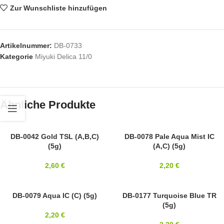
Zur Wunschliste hinzufügen
Artikelnummer:
DB-0733
Kategorie
Miyuki Delica 11/0
Ähnliche Produkte
11/0
DB-0042 Gold TSL (A,B,C)
11/0
DB-0078 Pale Aqua Mist IC
(5g)
(A,C) (5g)
MIYUKI
MIYUKI
2,60
€
2,20
€
11/0
DB-0079 Aqua IC (C) (5g)
11/0
DB-0177 Turquoise Blue TR
(5g)
MIYUKI
MIYUKI
2,20
€