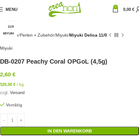
0
MENU
0,00
€
Click to enlarge
11/0
MIYUKI
Startseite
Perlen + Zubehör
Miyuki
Miyuki Delica 11/0
Miyuki
DB-0207 Peachy Coral OPGoL (4,5g)
2,60
€
520,00
€
/
kg
zzgl.
Versand
Vorrätig
IN DEN WARENKORB