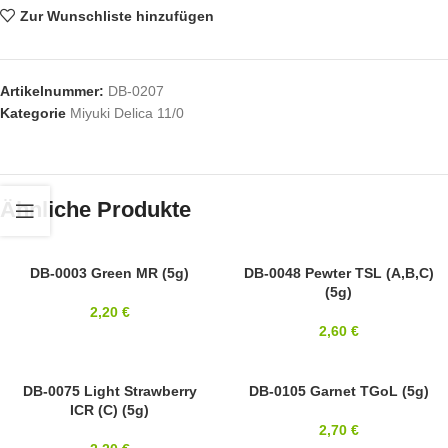
Zur Wunschliste hinzufügen
Artikelnummer:
DB-0207
Kategorie
Miyuki Delica 11/0
Ähnliche Produkte
11/0
DB-0003 Green MR (5g)
11/0
DB-0048 Pewter TSL (A,B,C)
(5g)
MIYUKI
MIYUKI
2,20
€
2,60
€
11/0
DB-0075 Light Strawberry
SOLD OUT
DB-0105 Garnet TGoL (5g)
ICR (C) (5g)
MIYUKI
11/0
2,70
€
MIYUKI