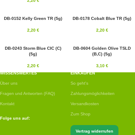
2,20
€
11/0
DB-0152 Kelly Green TR (5g)
11/0
DB-0178 Cobalt Blue TR (5g)
MIYUKI
MIYUKI
2,20
€
2,20
€
11/0
DB-0243 Storm Blue CIC (C)
11/0
DB-0604 Golden Olive TSLD
(5g)
(B,C) (5g)
MIYUKI
MIYUKI
2,20
€
3,10
€
WISSENSWERTES
EINKAUFEN
Über uns
So geht's
Fragen und Antworten (FAQ)
Zahlungsmöglichkeiten
Kontakt
Versandkosten
Zum Shop
Folge uns auf:
Vertrag widerrufen