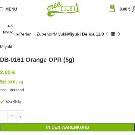
0
MENU
0,00
€
Click to enlarge
11/0
MIYUKI
Startseite
Perlen + Zubehör
Miyuki
Miyuki Delica 11/0
Miyuki
DB-0161 Orange OPR (5g)
2,60
€
520,00
€
/
kg
zzgl.
Versand
Vorrätig
IN DEN WARENKORB