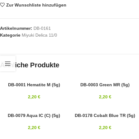
Zur Wunschliste hinzufügen
Artikelnummer:
DB-0161
Kategorie
Miyuki Delica 11/0
Ähnliche Produkte
11/0
DB-0001 Hematite M (5g)
11/0
DB-0003 Green MR (5g)
MIYUKI
MIYUKI
2,20
€
2,20
€
11/0
DB-0079 Aqua IC (C) (5g)
11/0
DB-0178 Cobalt Blue TR (5g)
MIYUKI
MIYUKI
2,20
€
2,20
€