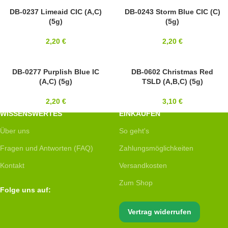
11/0
DB-0237 Limeaid CIC (A,C)
11/0
DB-0243 Storm Blue CIC (C)
(5g)
(5g)
MIYUKI
MIYUKI
2,20
€
2,20
€
11/0
DB-0277 Purplish Blue IC
11/0
DB-0602 Christmas Red
(A,C) (5g)
TSLD (A,B,C) (5g)
MIYUKI
MIYUKI
2,20
€
3,10
€
WISSENSWERTES
EINKAUFEN
Über uns
So geht's
Fragen und Antworten (FAQ)
Zahlungsmöglichkeiten
Kontakt
Versandkosten
Zum Shop
Folge uns auf:
Vertrag widerrufen