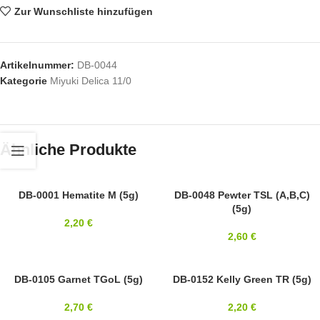
Zur Wunschliste hinzufügen
Artikelnummer:
DB-0044
Kategorie
Miyuki Delica 11/0
Ähnliche Produkte
11/0
DB-0001 Hematite M (5g)
11/0
DB-0048 Pewter TSL (A,B,C)
(5g)
MIYUKI
MIYUKI
2,20
€
2,60
€
SOLD OUT
DB-0105 Garnet TGoL (5g)
11/0
DB-0152 Kelly Green TR (5g)
11/0
MIYUKI
2,70
€
2,20
€
MIYUKI