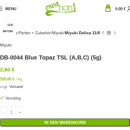
0
MENU
0,00
€
Click to enlarge
11/0
MIYUKI
Startseite
Perlen + Zubehör
Miyuki
Miyuki Delica 11/0
Miyuki
DB-0044 Blue Topaz TSL (A,B,C) (5g)
2,60
€
520,00
€
/
kg
zzgl.
Versand
Vorrätig
IN DEN WARENKORB