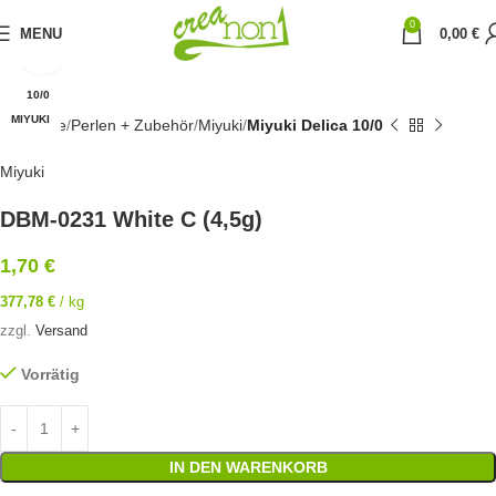
0
MENU
0,00
€
Click to enlarge
10/0
MIYUKI
Startseite
Perlen + Zubehör
Miyuki
Miyuki Delica 10/0
Miyuki
DBM-0231 White C (4,5g)
1,70
€
377,78
€
/
kg
zzgl.
Versand
Vorrätig
IN DEN WARENKORB