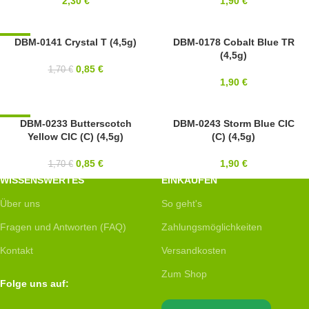
2,30
€
1,90
€
-50%
DBM-0141 Crystal T (4,5g)
10/0
DBM-0178 Cobalt Blue TR
(4,5g)
10/0
MIYUKI
0,85
€
1,70
€
MIYUKI
1,90
€
-50%
DBM-0233 Butterscotch
10/0
DBM-0243 Storm Blue CIC
Yellow CIC (C) (4,5g)
(C) (4,5g)
10/0
MIYUKI
MIYUKI
0,85
€
1,90
€
1,70
€
WISSENSWERTES
EINKAUFEN
Über uns
So geht's
Fragen und Antworten (FAQ)
Zahlungsmöglichkeiten
Kontakt
Versandkosten
Zum Shop
Folge uns auf: