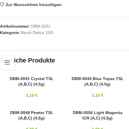
Zur Wunschliste hinzufügen
Artikelnummer:
DBM-0231
Kategorie
Miyuki Delica 10/0
Ähnliche Produkte
10/0
DBM-0041 Crystal TSL
10/0
DBM-0044 Blue Topaz TSL
(A,B,C) (4,5g)
(A,B,C) (4,5g)
MIYUKI
MIYUKI
2,10
€
2,10
€
10/0
DBM-0048 Pewter TSL
10/0
DBM-0056 Light Magenta
(A,B,C) (4,5g)
ICR (A,C) (4,5g)
MIYUKI
MIYUKI