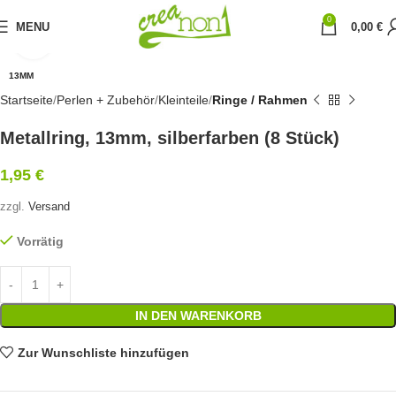
0
MENU
0,00
€
Click to enlarge
13MM
Startseite
Perlen + Zubehör
Kleinteile
Ringe / Rahmen
Metallring, 13mm, silberfarben (8 Stück)
1,95
€
zzgl.
Versand
Vorrätig
IN DEN WARENKORB
Zur Wunschliste hinzufügen