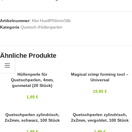
Artikelnummer:
Klei-HuellP04mmSilb
Kategorie
Quetsch-/Hüllenperlen
Ähnliche Produkte
Hüllenperle für
BEADSMITH
Magical crimp forming tool –
Quetschperlen, 4mm,
Universal
gunmetal (20 Stück)
19,95
€
1,95
€
BEADSMITH
Quetschperlen zylindrisch,
BEADSMITH
Quetschperlen zylindrisch,
2x2mm, schwarz, 100 Stück
2x2mm, vergoldet, 100 Stück
1,95
€
1,95
€