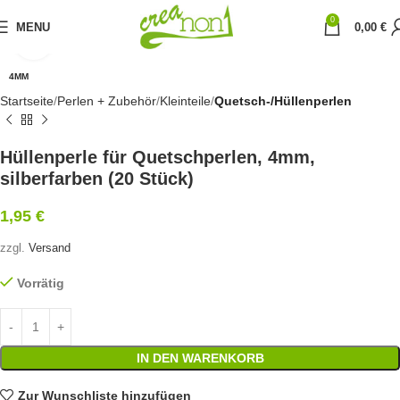
0
MENU
0,00
€
Click to enlarge
4MM
Startseite
Perlen + Zubehör
Kleinteile
Quetsch-/Hüllenperlen
Hüllenperle für Quetschperlen, 4mm,
silberfarben (20 Stück)
1,95
€
zzgl.
Versand
Vorrätig
IN DEN WARENKORB
Zur Wunschliste hinzufügen