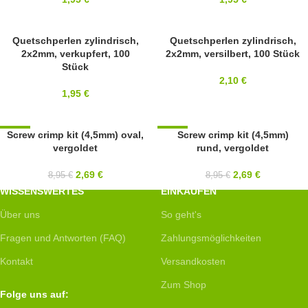
BEADSMITH
Quetschperlen zylindrisch,
BEADSMITH
Quetschperlen zylindrisch,
2x2mm, verkupfert, 100
2x2mm, versilbert, 100 Stück
Stück
2,10
€
1,95
€
-70%
Screw crimp kit (4,5mm) oval,
-70%
Screw crimp kit (4,5mm)
vergoldet
rund, vergoldet
BEADSMITH
BEADSMITH
2,69
€
2,69
€
8,95
€
8,95
€
WISSENSWERTES
EINKAUFEN
Über uns
So geht's
Fragen und Antworten (FAQ)
Zahlungsmöglichkeiten
Kontakt
Versandkosten
Zum Shop
Folge uns auf: