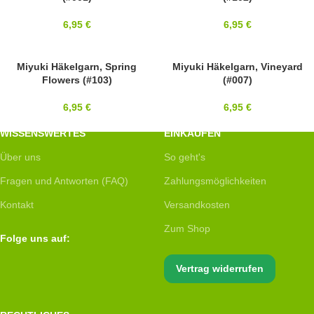
6,95
€
6,95
€
Miyuki Häkelgarn, Spring
Miyuki Häkelgarn, Vineyard
Flowers (#103)
(#007)
6,95
€
6,95
€
WISSENSWERTES
EINKAUFEN
Über uns
So geht's
Fragen und Antworten (FAQ)
Zahlungsmöglichkeiten
Kontakt
Versandkosten
Zum Shop
Folge uns auf:
Vertrag widerrufen