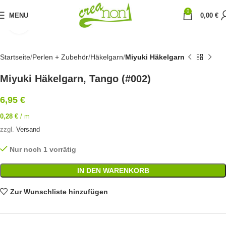
0
MENU
0,00
€
Click to enlarge
Startseite
Perlen + Zubehör
Häkelgarn
Miyuki Häkelgarn
Miyuki Häkelgarn, Tango (#002)
6,95
€
0,28
€
/
m
zzgl.
Versand
Nur noch 1 vorrätig
IN DEN WARENKORB
Zur Wunschliste hinzufügen